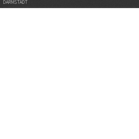
DARMSTADT
DÜSSELDORF
FRANKFURT
GÖTTINGEN
GRAZ
HALLE
HAMBURG
HANNOVER
HEIDELBERG
JENA
KARLSRUHE
KÖLN