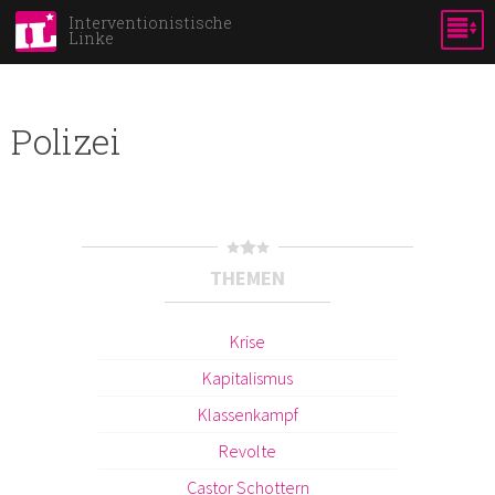
Direkt
Interventionistische
Linke
zum
Inhalt
Polizei
THEMEN
Krise
Kapitalismus
Klassenkampf
Revolte
Castor Schottern