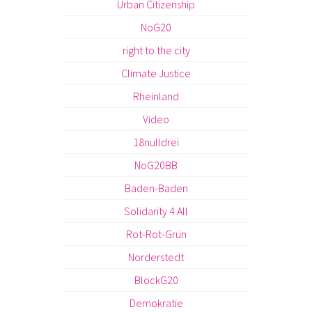
Urban Citizenship
NoG20
right to the city
Climate Justice
Rheinland
Video
18nulldrei
NoG20BB
Baden-Baden
Solidarity 4 All
Rot-Rot-Grün
Norderstedt
BlockG20
Demokratie