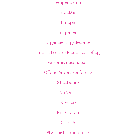
Heiligendamm
BlockG8
Europa
Bulgarien
Organisierungsdebatte
Internationaler Frauenkampftag
Extremismusquatsch
Offene Arbeitskonferenz
Strasbourg
No NATO
K-Frage
No Pasaran
COP 15
Afghanistankonferenz