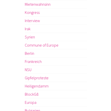
Mietenwahnsinn
Kongress
Interview
Irak
Syrien
Commune of Europe
Berlin
Frankreich
NSU
Gipfelproteste
Heiligendamm
BlockG8
Europa
Bulgarien