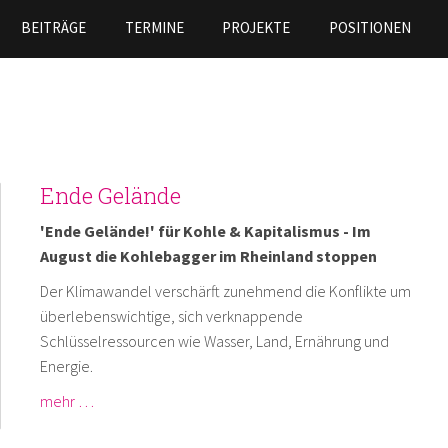
Direkt
BEITRÄGE
TERMINE
PROJEKTE
POSITIONEN
zum
Inhalt
Ende Gelände
'Ende Gelände!' für Kohle & Kapitalismus - Im
August die Kohlebagger im Rheinland stoppen
Der Klimawandel verschärft zunehmend die Konflikte um
überlebenswichtige, sich verknappende
Schlüsselressourcen wie Wasser, Land, Ernährung und
Energie.
mehr …