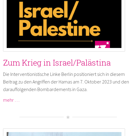
Zum Krieg in Israel/Palästina
Die Interventionistische Linke Berlin positioniert sich in diesem
Beitrag zu den Angriffen der Hamas am 7. Oktober 2023 und den
darauffolgenden Bombardements in Gaza.
mehr …