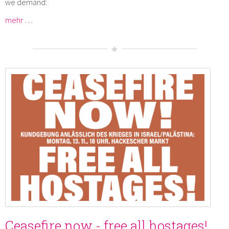
we demand:
mehr …
Ceasefire now - free all hostages!