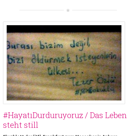
#HayatıDurduruyoruz / Das Leben
steht still