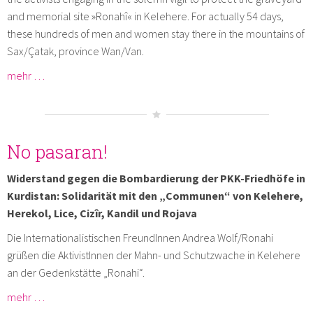
and memorial site »Ronahî« in Kelehere. For actually 54 days,
these hundreds of men and women stay there in the mountains of
Sax/Çatak, province Wan/Van.
mehr …
No pasaran!
Widerstand gegen die Bombardierung der PKK-Friedhöfe in
Kurdistan: Solidarität mit den „Communen“ von Kelehere,
Herekol, Lice, Cizîr, Kandil und Rojava
Die Internationalistischen FreundInnen Andrea Wolf/Ronahi
grüßen die AktivistInnen der Mahn- und Schutzwache in Kelehere
an der Gedenkstätte „Ronahi“.
mehr …