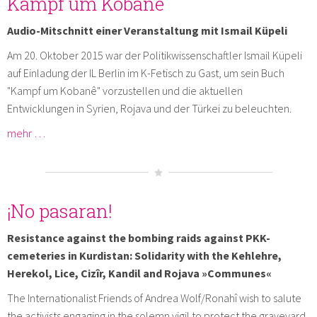
Kampf um Kobanê
Audio-Mitschnitt einer Veranstaltung mit Ismail Küpeli
Am 20. Oktober 2015 war der Politikwissenschaftler Ismail Küpeli
auf Einladung der IL Berlin im K-Fetisch zu Gast, um sein Buch
"Kampf um Kobanê" vorzustellen und die aktuellen
Entwicklungen in Syrien, Rojava und der Türkei zu beleuchten.
mehr …
¡No pasaran!
Resistance against the bombing raids against PKK-
cemeteries in Kurdistan: Solidarity with the Kehlehre,
Herekol, Lice, Cizîr, Kandil and Rojava »Communes«
The Internationalist Friends of Andrea Wolf/Ronahî wish to salute
the activists engaging in the solemn vigil to protect the graveyard