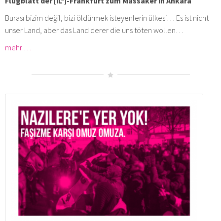
Flugblatt der [iL*]-Frankfurt zum Massaker in Ankara
Burası bizim değil, bizi öldürmek isteyenlerin ülkesi… Es ist nicht
unser Land, aber das Land derer die uns töten wollen…
mehr …