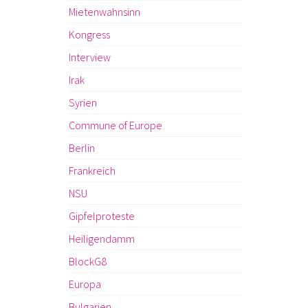
Mietenwahnsinn
Kongress
Interview
Irak
Syrien
Commune of Europe
Berlin
Frankreich
NSU
Gipfelproteste
Heiligendamm
BlockG8
Europa
Bulgarien