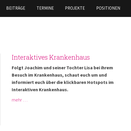
Skip to
BEITRÄGE
TERMINE
PROJEKTE
POSITIONEN
main
content
Interaktives Krankenhaus
Folgt Joachim und seiner Tochter Lisa bei ihrem
Besuch im Krankenhaus, schaut euch um und
informiert euch über die klickbaren Hotspots im
Interaktiven Krankenhaus.
mehr …