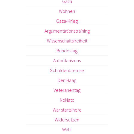
Gaza
Wohnen
Gaza-Krieg
Argumentationstraining
Wissenschaftsfreiheit
Bundestag
Autoritarismus
Schuldenbremse
Den Haag
Veteranentag
NoNato
War starts here
Widersetzen
Wahl