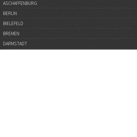
ASCHAFFENBURG
BERLIN
BIELEFELD
BREMEN
DARMSTADT
DÜSSELDORF
FRANKFURT
GÖTTINGEN
GRAZ
HALLE
HAMBURG
HANNOVER
HEIDELBERG