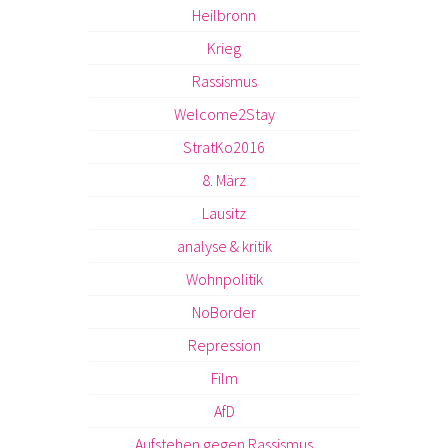
Heilbronn
Krieg
Rassismus
Welcome2Stay
StratKo2016
8. März
Lausitz
analyse & kritik
Wohnpolitik
NoBorder
Repression
Film
AfD
Aufstehen gegen Rassismus