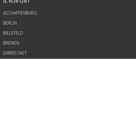
IL VOR ORT
ASCHAFFENBURG
BERLIN
BIELEFELD
BREMEN
DARMSTADT
DÜSSELDORF
FRANKFURT
GÖTTINGEN
GRAZ
HALLE
HAMBURG
HANNOVER