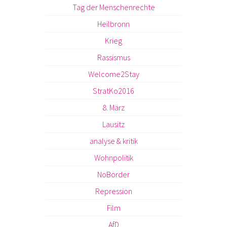
Tag der Menschenrechte
Heilbronn
Krieg
Rassismus
Welcome2Stay
StratKo2016
8. März
Lausitz
analyse & kritik
Wohnpolitik
NoBorder
Repression
Film
AfD