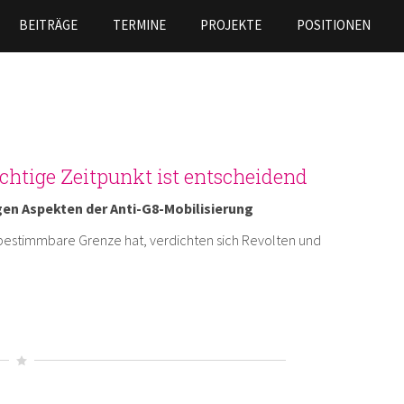
Skip to
BEITRÄGE
TERMINE
PROJEKTE
POSITIONEN
main
content
ichtige Zeitpunkt ist entscheidend
igen Aspekten der Anti-G8-Mobilisierung
e bestimmbare Grenze hat, verdichten sich Revolten und