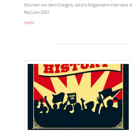
Wochen vor dem Ereignis, wird in folgendem Interview darg
Mai/Juni 2007.
mehr …