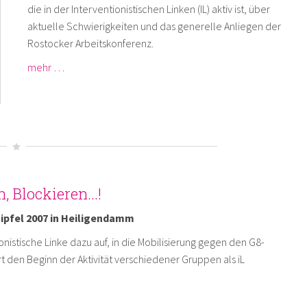
die in der Interventionistischen Linken (IL) aktiv ist, über
aktuelle Schwierigkeiten und das generelle Anliegen der
Rostocker Arbeitskonferenz.
mehr …
 Blockieren...!
ipfel 2007 in Heiligendamm
onistische Linke dazu auf, in die Mobilisierung gegen den G8-
rt den Beginn der Aktivität verschiedener Gruppen als iL