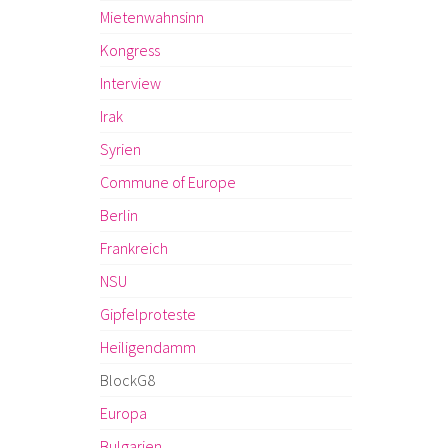
Mietenwahnsinn
Kongress
Interview
Irak
Syrien
Commune of Europe
Berlin
Frankreich
NSU
Gipfelproteste
Heiligendamm
BlockG8
Europa
Bulgarien