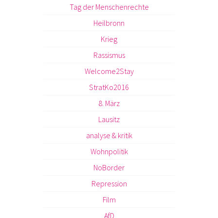
Tag der Menschenrechte
Heilbronn
Krieg
Rassismus
Welcome2Stay
StratKo2016
8. März
Lausitz
analyse & kritik
Wohnpolitik
NoBorder
Repression
Film
AfD