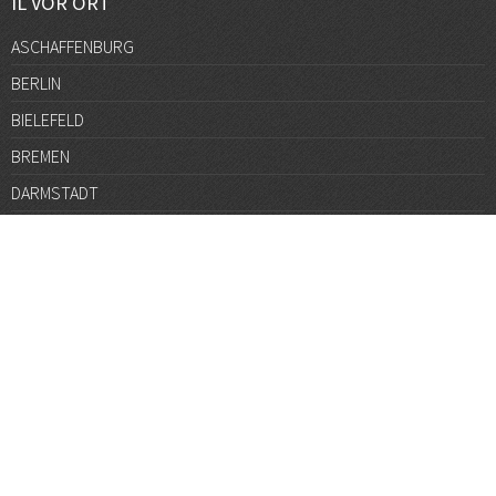
IL VOR ORT
ASCHAFFENBURG
BERLIN
BIELEFELD
BREMEN
DARMSTADT
DÜSSELDORF
FRANKFURT
GÖTTINGEN
GRAZ
HALLE
HAMBURG
HANNOVER