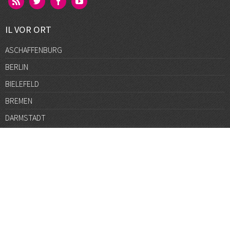
IL VOR ORT
ASCHAFFENBURG
BERLIN
BIELEFELD
BREMEN
DARMSTADT
DÜSSELDORF
FRANKFURT
GÖTTINGEN
GRAZ
HALLE