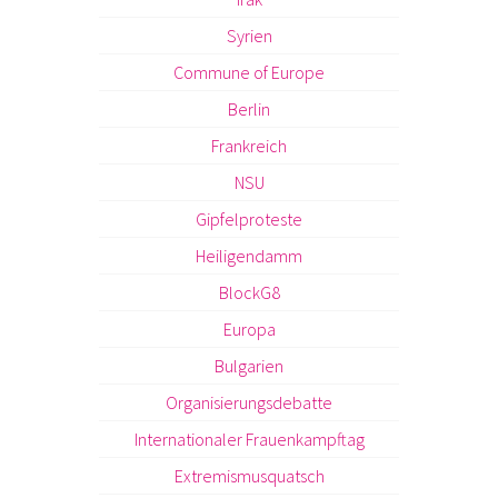
Syrien
Commune of Europe
Berlin
Frankreich
NSU
Gipfelproteste
Heiligendamm
BlockG8
Europa
Bulgarien
Organisierungsdebatte
Internationaler Frauenkampftag
Extremismusquatsch