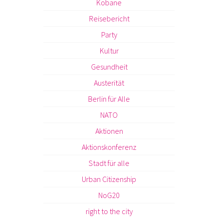
Kobane
Reisebericht
Party
Kultur
Gesundheit
Austerität
Berlin für Alle
NATO
Aktionen
Aktionskonferenz
Stadt für alle
Urban Citizenship
NoG20
right to the city