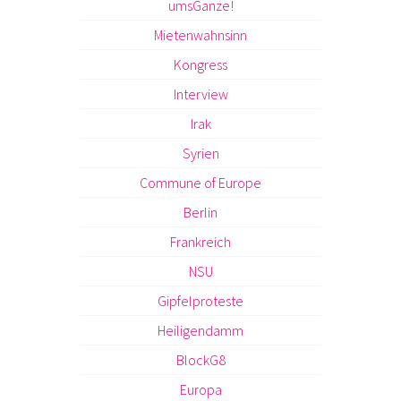
umsGanze!
Mietenwahnsinn
Kongress
Interview
Irak
Syrien
Commune of Europe
Berlin
Frankreich
NSU
Gipfelproteste
Heiligendamm
BlockG8
Europa