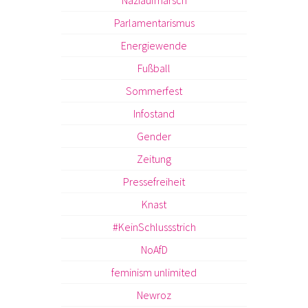
Naziaufmarsch
Parlamentarismus
Energiewende
Fußball
Sommerfest
Infostand
Gender
Zeitung
Pressefreiheit
Knast
#KeinSchlussstrich
NoAfD
feminism unlimited
Newroz