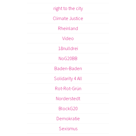
right to the city
Climate Justice
Rheinland
Video
18nulldrei
NoG20BB
Baden-Baden
Solidarity 4 All
Rot-Rot-Grün
Norderstedt
BlockG20
Demokratie
Sexismus