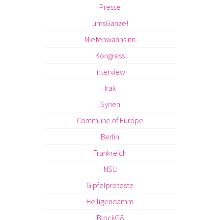
Presse
umsGanze!
Mietenwahnsinn
Kongress
Interview
Irak
Syrien
Commune of Europe
Berlin
Frankreich
NSU
Gipfelproteste
Heiligendamm
BlockG8