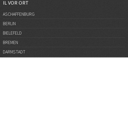
IL VOR ORT
ASCHAFFENBURG
BERLIN
BIELEFELD
BREMEN
DARMSTADT
DÜSSELDORF
FRANKFURT
GÖTTINGEN
GRAZ
HALLE
HAMBURG
HANNOVER