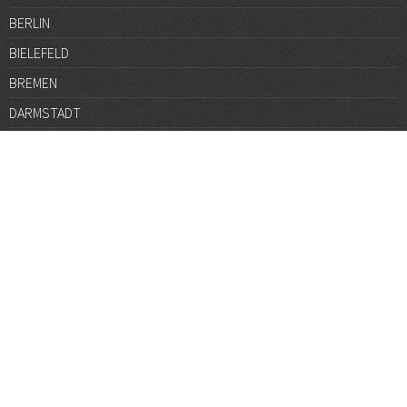
BERLIN
BIELEFELD
BREMEN
DARMSTADT
DÜSSELDORF
FRANKFURT
GÖTTINGEN
GRAZ
HALLE
HAMBURG
HANNOVER
HEIDELBERG