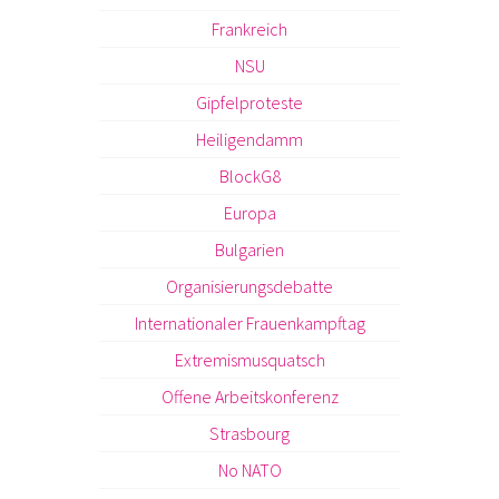
Frankreich
NSU
Gipfelproteste
Heiligendamm
BlockG8
Europa
Bulgarien
Organisierungsdebatte
Internationaler Frauenkampftag
Extremismusquatsch
Offene Arbeitskonferenz
Strasbourg
No NATO