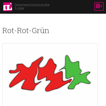
Skip to
Interventionistische
Linke
main
content
Rot-Rot-Grün