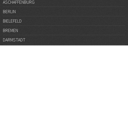
ASCHAFFENBURG
BERLIN
BIELEFELD
BREMEN
DARMSTADT
DÜSSELDORF
FRANKFURT
GÖTTINGEN
GRAZ
HALLE
HAMBURG
HANNOVER
HEIDELBERG