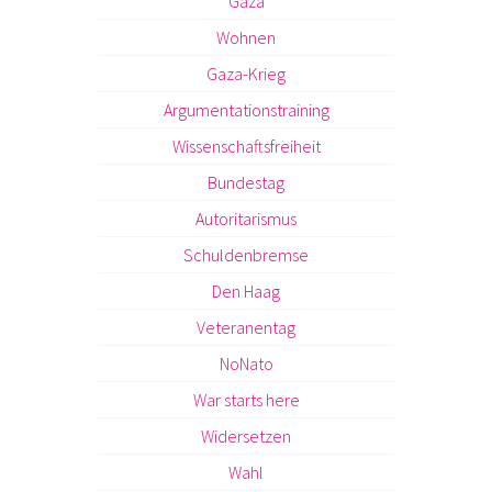
Gaza
Wohnen
Gaza-Krieg
Argumentationstraining
Wissenschaftsfreiheit
Bundestag
Autoritarismus
Schuldenbremse
Den Haag
Veteranentag
NoNato
War starts here
Widersetzen
Wahl