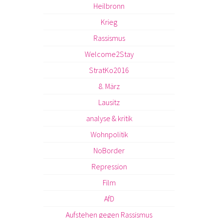
Heilbronn
Krieg
Rassismus
Welcome2Stay
StratKo2016
8. März
Lausitz
analyse & kritik
Wohnpolitik
NoBorder
Repression
Film
AfD
Aufstehen gegen Rassismus