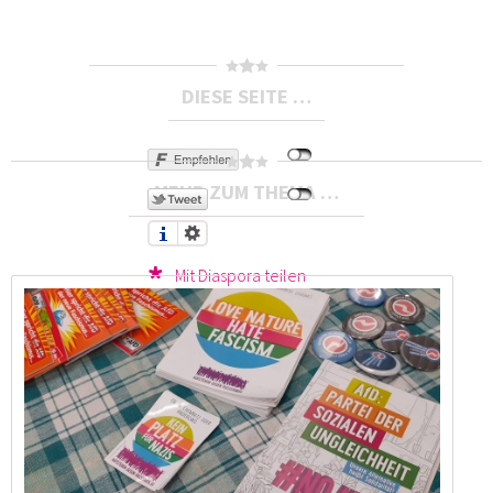
DIESE SEITE …
MEHR ZUM THEMA …
Mit Diaspora teilen
Druckversion
Send by email