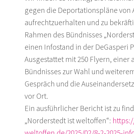
gegen die Deportationspläne von 
aufrechtzuerhalten und zu bekräft
Rahmen des Bündnisses „Nordersted
einen Infostand in der DeGasperi
Ausgestattet mit 250 Flyern, eine
Bündnisses zur Wahl und weiterem
Gespräch und die Auseinanderset
vor Ort.
Ein ausführlicher Bericht ist zu 
„Norderstedt ist weltoffen“:
https:/
weltoffen.de/2025/02/8-2-2025-in