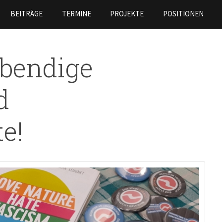
Skip to
BEITRÄGE
TERMINE
PROJEKTE
POSITIONEN
main
content
ebendige
d
e!