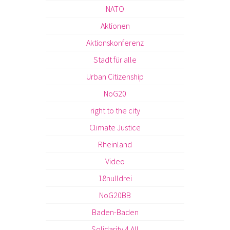
NATO
Aktionen
Aktionskonferenz
Stadt für alle
Urban Citizenship
NoG20
right to the city
Climate Justice
Rheinland
Video
18nulldrei
NoG20BB
Baden-Baden
Solidarity 4 All