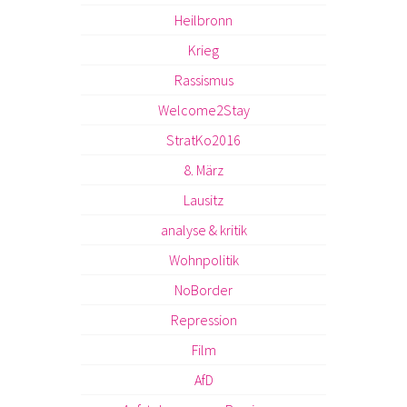
Heilbronn
Krieg
Rassismus
Welcome2Stay
StratKo2016
8. März
Lausitz
analyse & kritik
Wohnpolitik
NoBorder
Repression
Film
AfD