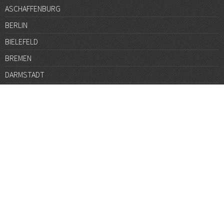
ASCHAFFENBURG
BERLIN
BIELEFELD
BREMEN
DARMSTADT
DÜSSELDORF
FRANKFURT
GÖTTINGEN
GRAZ
HALLE
HAMBURG
HANNOVER
HEIDELBERG