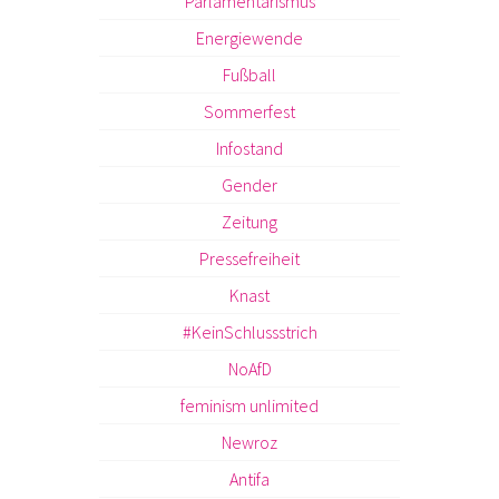
Parlamentarismus
Energiewende
Fußball
Sommerfest
Infostand
Gender
Zeitung
Pressefreiheit
Knast
#KeinSchlussstrich
NoAfD
feminism unlimited
Newroz
Antifa