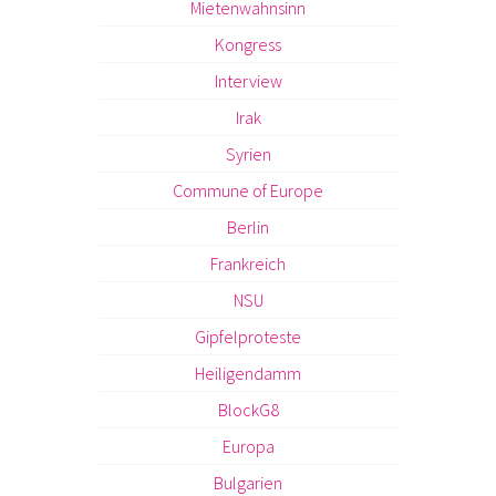
Mietenwahnsinn
Kongress
Interview
Irak
Syrien
Commune of Europe
Berlin
Frankreich
NSU
Gipfelproteste
Heiligendamm
BlockG8
Europa
Bulgarien