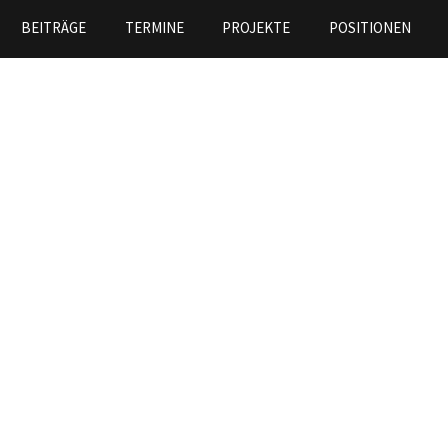
Skip to
BEITRÄGE
TERMINE
PROJEKTE
POSITIONEN
main
content