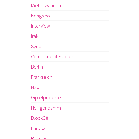
Mietenwahnsinn
Kongress
Interview
Irak
Syrien
Commune of Europe
Berlin
Frankreich
NSU
Gipfelproteste
Heiligendamm
BlockG8
Europa
Bulgarien