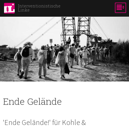
Direkt
Interventionistische
Linke
zum
Inhalt
Bild:
unbekannt
Ende Gelände
'Ende Gelände!' für Kohle &