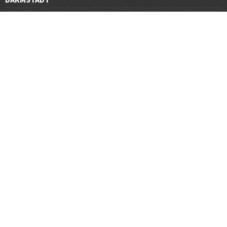
DÜSSELDORF
FRANKFURT
GÖTTINGEN
GRAZ
HALLE
HAMBURG
HANNOVER
HEIDELBERG
JENA
KARLSRUHE
KÖLN