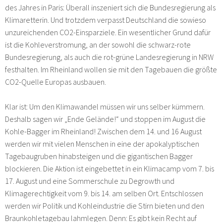
des Jahres in Paris: Überall inszeniert sich die Bundesregierung als
Klimaretterin. Und trotzdem verpasst Deutschland die sowieso
unzureichenden CO2-Einsparziele. Ein wesentlicher Grund dafür
ist die Kohleverstromung, an der sowohl die schwarz-rote
Bundesregierung, als auch die rot-grüne Landesregierung in NRW
festhalten. Im Rheinland wollen sie mit den Tagebauen die größte
CO2-Quelle Europas ausbauen.
Klar ist: Um den Klimawandel müssen wir uns selber kümmern.
Deshalb sagen wir „Ende Gelände!“ und stoppen im August die
Kohle-Bagger im Rheinland! Zwischen dem 14. und 16 August
werden wir mit vielen Menschen in eine der apokalyptischen
Tagebaugruben hinabsteigen und die gigantischen Bagger
blockieren. Die Aktion ist eingebettet in ein Klimacamp vom 7. bis
17. August und eine Sommerschule zu Degrowth und
Klimagerechtigkeit vom 9. bis 14. am selben Ort. Entschlossen
werden wir Politik und Kohleindustrie die Stirn bieten und den
Braunkohletagebau lahmlegen. Denn: Es gibt kein Recht auf