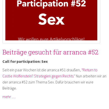
Beiträge gesucht für arranca #52
Call for participation: Sex
Seit ein paar Wochen ist die arranca #51 draußen,
"Return to
Castle Wolfenstein? Strategien gegen Rechts."
Nun arbeiten wir an
der arranca #52 zum Thema Sex. Dafür brauchen wir eure
Beiträge.
mehr …