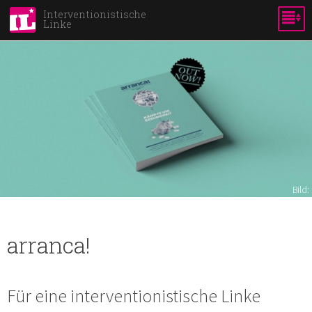
Skip to
Interventionistische
Linke
main
content
Bild:
arranca!
Für eine interventionistische Linke