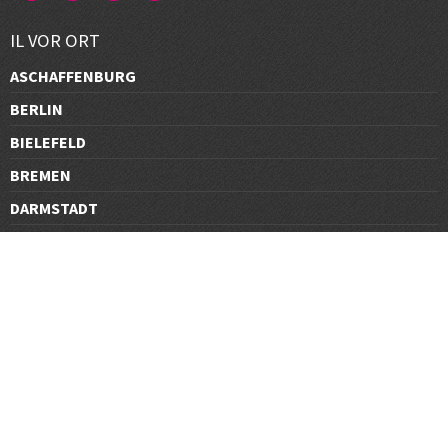
IL VOR ORT
ASCHAFFENBURG
BERLIN
BIELEFELD
BREMEN
DARMSTADT
DÜSSELDORF
FRANKFURT
GÖTTINGEN
GRAZ
HALLE