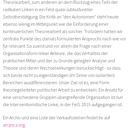
Theoriearbeit, zum anderen an dem Rückzug eines Teils der
radikalen Linken in ein Feld quasi-subkultureller
Selbstbestätigung. Die Kritik an "den Autonomen" steht heute
ebenso wenig im Mittelpunkt wie die Einforderung einer
kontinuierlichen Theoriearbeit als solcher. Trotzdem halten wir
zentrale Punkte des damals formulierten Anspruchs nach wie vor
für relevant. So zuerst und vor allem die Frage nach einer
Organisationsform linker Akteure, die das Verhältnis der
praktischen Mittel und der zu Grunde gelegten Analyse und
Theorie und deren Wechselwirkungen berücksichtigt - so dass
sich beide nicht zu eigenständigen (im Sinne von isolierten)
Bereichen ausdifferenzieren. Unser Ziel ist es, eine Form
theoriegeleiteter politischer Arbeit zu entwickeln. Ein Ansatz für
eine verschiedene Gruppen übergreifende Organisation ist nun
die Interventionistische Linke, in der FelS 2015 aufgegangen ist.
Ein Archiv und eine Liste der Verkaufsstellen findet ihr auf
arranca.org
.