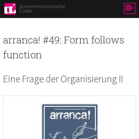
Skip to
Interventionistische
Linke
main
content
arranca! #49: Form follows
function
Eine Frage der Organisierung II