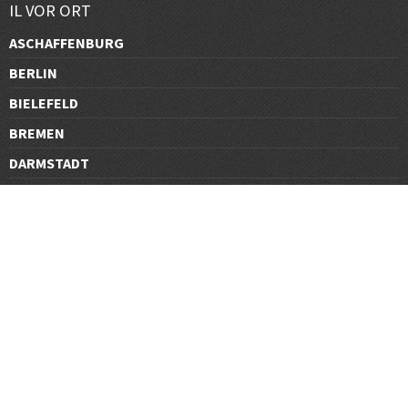
IL VOR ORT
ASCHAFFENBURG
BERLIN
BIELEFELD
BREMEN
DARMSTADT
DÜSSELDORF
FRANKFURT
GÖTTINGEN
GRAZ
HALLE
HAMBURG