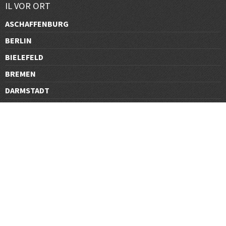
IL VOR ORT
ASCHAFFENBURG
BERLIN
BIELEFELD
BREMEN
DARMSTADT
DÜSSELDORF
FRANKFURT
GÖTTINGEN
GRAZ
HALLE
HAMBURG