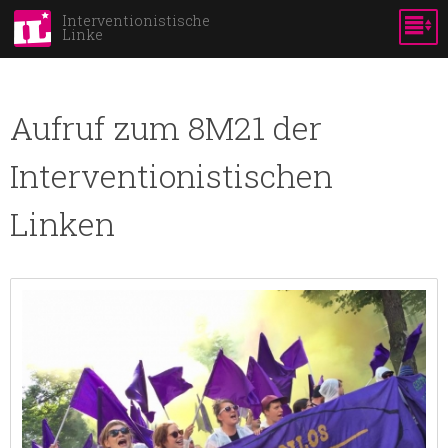
Direkt
Interventionistische
Linke
zum
Inhalt
Aufruf zum 8M21 der
Interventionistischen
Linken