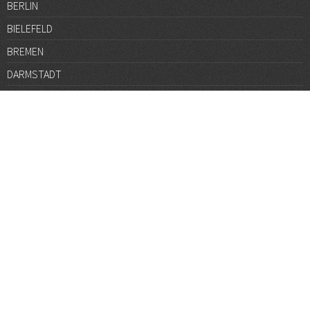
BERLIN
BIELEFELD
BREMEN
DARMSTADT
DÜSSELDORF
FRANKFURT
GÖTTINGEN
GRAZ
HALLE
HAMBURG
HANNOVER
HEIDELBERG
JENA