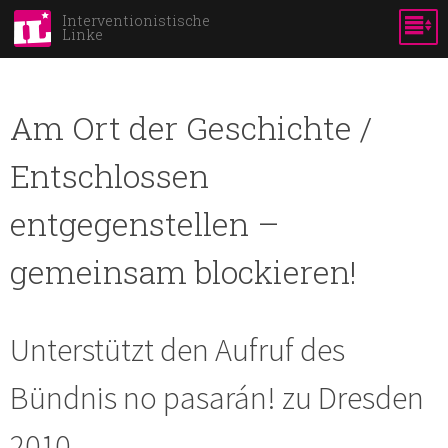
Direkt
Interventionistische
Linke
zum
Inhalt
Am Ort der Geschichte /
Entschlossen
entgegenstellen –
gemeinsam blockieren!
Unterstützt den Aufruf des
Bündnis no pasarán! zu Dresden
2010