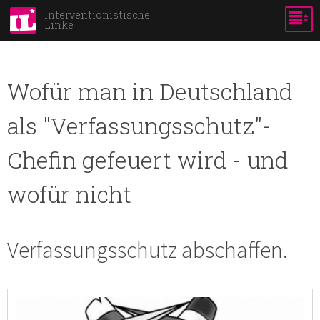
Skip to
Interventionistische
Linke
main
content
Wofür man in Deutschland
als "Verfassungsschutz"-
Chefin gefeuert wird - und
wofür nicht
Verfassungsschutz abschaffen.