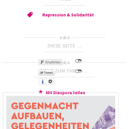
Repression & Solidarität
DIESE SEITE …
MEHR ZUM THEMA …
Mit Diaspora teilen
Druckversion
Send by email