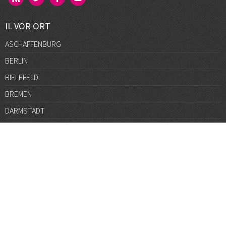
IL VOR ORT
ASCHAFFENBURG
BERLIN
BIELEFELD
BREMEN
DARMSTADT
DÜSSELDORF
FRANKFURT
GÖTTINGEN
GRAZ
HALLE