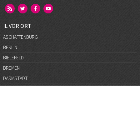
IL VOR ORT
ASCHAFFENBURG
BERLIN
BIELEFELD
BREMEN
DARMSTADT
DÜSSELDORF
FRANKFURT
GÖTTINGEN
GRAZ