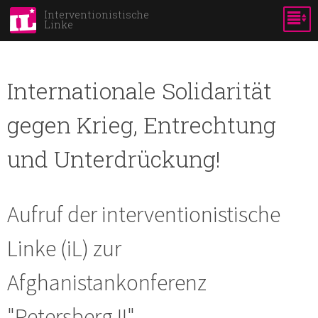
Direkt
Interventionistische
Linke
zum
Inhalt
Internationale Solidarität
gegen Krieg, Entrechtung
und Unterdrückung!
Aufruf der interventionistische
Linke (iL) zur
Afghanistankonferenz
"Petersberg II"