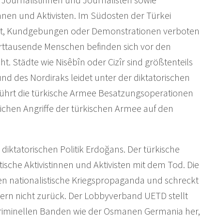
nnen und Aktivisten. Im Südosten der Türkei
gt, Kundgebungen oder Demonstrationen verboten
rttausende Menschen befinden sich vor den
. Städte wie Nisêbîn oder Cizîr sind größtenteils
nd des Nordiraks leidet unter der diktatorischen
führt die türkische Armee Besatzungsoperationen
glichen Angriffe der türkischen Armee auf den
 diktatorischen Politik Erdoğans. Der türkische
ische Aktivistinnen und Aktivisten mit dem Tod. Die
en nationalistische Kriegspropaganda und schreckt
dern nicht zurück. Der Lobbyverband UETD stellt
riminellen Banden wie der Osmanen Germania her,