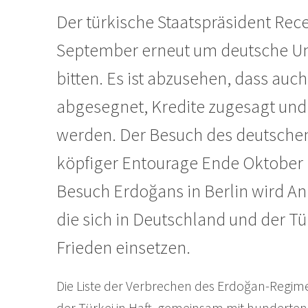
Der türkische Staatspräsident Rec
September erneut um deutsche Unte
bitten. Es ist abzusehen, dass auc
abgesegnet, Kredite zugesagt und I
werden. Der Besuch des deutschen
köpfiger Entourage Ende Oktober in
Besuch Erdoğans in Berlin wird Anl
die sich in Deutschland und der Tü
Frieden einsetzen.
Die Liste der Verbrechen des Erdoğan-Regimes
der Türkei in Haft, gemeinsam mit hunderten