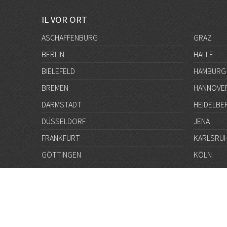
IL VOR ORT
ASCHAFFENBURG
GRAZ
BERLIN
HALLE
BIELEFELD
HAMBURG
BREMEN
HANNOVE
DARMSTADT
HEIDELBE
DÜSSELDORF
JENA
FRANKFURT
KARLSRU
GÖTTINGEN
KÖLN