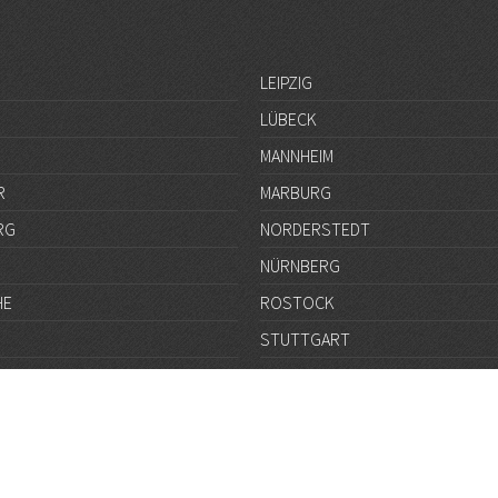
LEIPZIG
LÜBECK
MANNHEIM
R
MARBURG
RG
NORDERSTEDT
NÜRNBERG
HE
ROSTOCK
STUTTGART