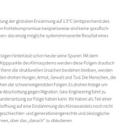
ung der globalen Erwärmung auf 1.5°C (entsprechend des
en Kohlekompromisse beispielsweise sind keine spezifisch-
etten- das einzig mögliche systemimmanente Resultat eines
olgen hinterlässt schon heute seine Spuren. Mit dem
 Kipppunkte des Klimasystems werden diese Folgen drastisch
r. Wenn die strukturellen Ursachen bestehen bleiben, werden
arden drohen Hunger, Armut, Gewalt und Tod. Die Menschen, die
en die schwerwiegendsten Folgen. Es drohen Kriege um
Abschottung gegen Migration. Geo-Engineering führt zu
nandersetzung zur Folge haben kann. Wir haben als Teil einer
offnung auf eine Eindämmung des Klimawandels noch nicht
, geschlechter- und generationengerechte und ökologische
men, über das „danach“ zu diskutieren.