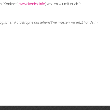
n "Konkret";
www.konicz.info
) wollen wir mit euch in
ologischen Katastrophe aussehen? Wie müssen wir jetzt handeln?