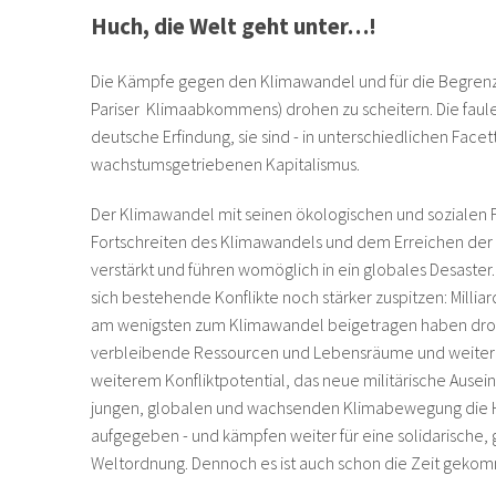
Huch, die Welt geht unter…!
Die Kämpfe gegen den Klimawandel und für die Begrenz
Pariser Klimaabkommens) drohen zu scheitern. Die faul
deutsche Erfindung, sie sind - in unterschiedlichen Fac
wachstumsgetriebenen Kapitalismus.
Der Klimawandel mit seinen ökologischen und sozialen F
Fortschreiten des Klimawandels und dem Erreichen der
verstärkt und führen womöglich in ein globales Desaste
sich bestehende Konflikte noch stärker zuspitzen: Milli
am wenigsten zum Klimawandel beigetragen haben droh
verbleibende Ressourcen und Lebensräume und weitere 
weiterem Konfliktpotential, das neue militärische Ausei
jungen, globalen und wachsenden Klimabewegung die H
aufgegeben - und kämpfen weiter für eine solidarische
Weltordnung. Dennoch es ist auch schon die Zeit gekom