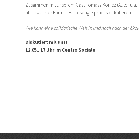
Zusammen mit unserem Gast Tomasz Konicz (Autor u.a. i
altbewährter Form des Tresengesprächs diskutieren:
Wie kann eine solidarische Welt in und nach nach der ök
Diskutiert mit uns!
12.05., 17 Uhr im Centro Sociale