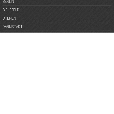
BERLIN
BIELEFELD
BREMEN
DARMSTADT
DÜSSELDORF
FRANKFURT
GÖTTINGEN
GRAZ
HALLE
HAMBURG
HANNOVER
HEIDELBERG
JENA