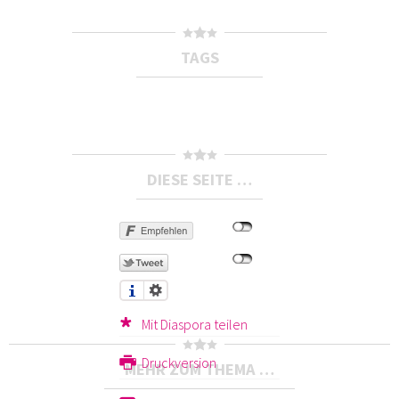
TAGS
DIESE SEITE …
Mit Diaspora teilen
Druckversion
MEHR ZUM THEMA …