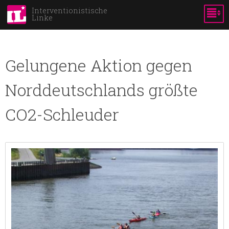
Skip to
Interventionistische
Linke
main
content
Gelungene Aktion gegen
Norddeutschlands größte
CO2-Schleuder