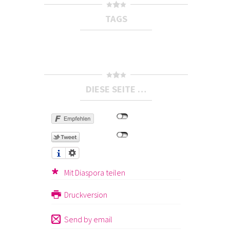
TAGS
DIESE SEITE …
Mit Diaspora teilen
Druckversion
Send by email