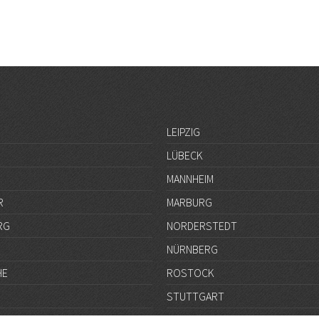
LEIPZIG
LÜBECK
MANNHEIM
R
MARBURG
RG
NORDERSTEDT
NÜRNBERG
HE
ROSTOCK
STUTTGART