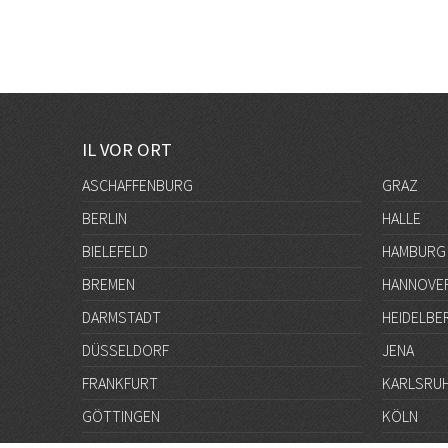
IL VOR ORT
ASCHAFFENBURG
GRAZ
BERLIN
HALLE
BIELEFELD
HAMBURG
BREMEN
HANNOVE
DARMSTADT
HEIDELBE
DÜSSELDORF
JENA
FRANKFURT
KARLSRU
GÖTTINGEN
KÖLN