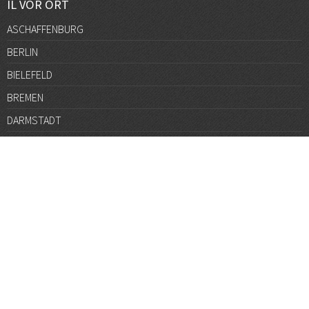
IL VOR ORT
ASCHAFFENBURG
BERLIN
BIELEFELD
BREMEN
DARMSTADT
DÜSSELDORF
FRANKFURT
GÖTTINGEN
GRAZ
HALLE
HAMBURG