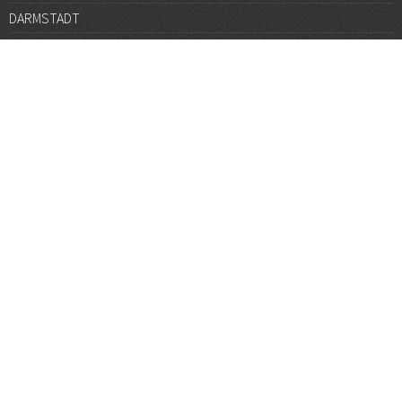
DARMSTADT
DÜSSELDORF
FRANKFURT
GÖTTINGEN
GRAZ
HALLE
HAMBURG
HANNOVER
HEIDELBERG
JENA
KARLSRUHE
KÖLN