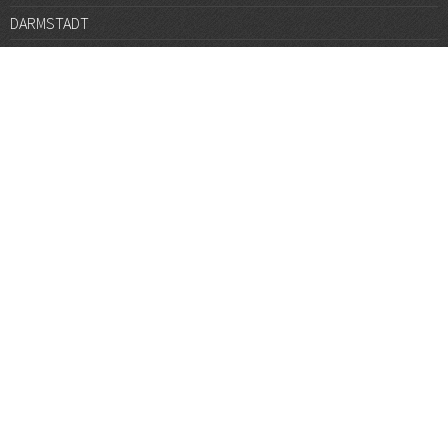
DARMSTADT
DÜSSELDORF
FRANKFURT
GÖTTINGEN
GRAZ
HALLE
HAMBURG
HANNOVER
HEIDELBERG
JENA
KARLSRUHE
KÖLN