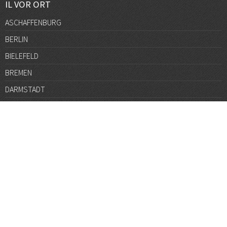
IL VOR ORT
ASCHAFFENBURG
BERLIN
BIELEFELD
BREMEN
DARMSTADT
DÜSSELDORF
FRANKFURT
GÖTTINGEN
GRAZ
HALLE
HAMBURG