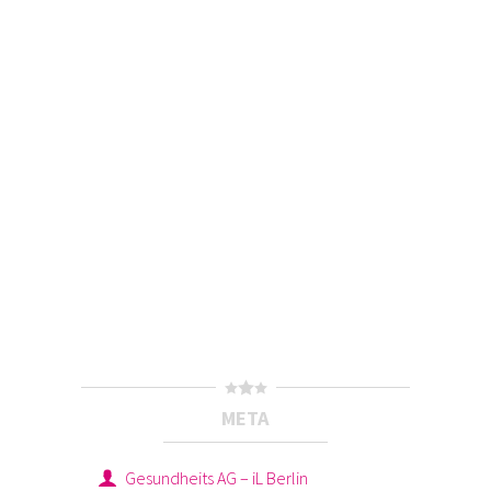
META
Gesundheits AG – iL Berlin