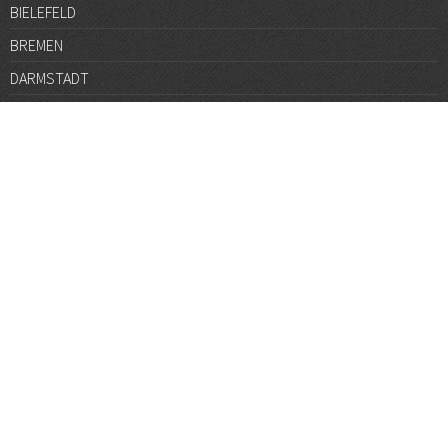
BIELEFELD
BREMEN
DARMSTADT
DÜSSELDORF
FRANKFURT
GÖTTINGEN
GRAZ
HALLE
HAMBURG
HANNOVER
HEIDELBERG
JENA