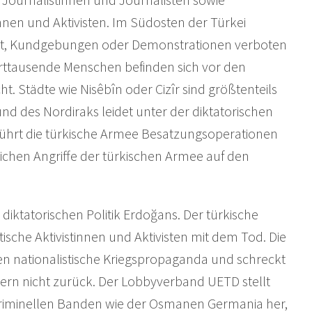
nnen und Aktivisten. Im Südosten der Türkei
gt, Kundgebungen oder Demonstrationen verboten
rttausende Menschen befinden sich vor den
. Städte wie Nisêbîn oder Cizîr sind größtenteils
nd des Nordiraks leidet unter der diktatorischen
führt die türkische Armee Besatzungsoperationen
glichen Angriffe der türkischen Armee auf den
 diktatorischen Politik Erdoğans. Der türkische
ische Aktivistinnen und Aktivisten mit dem Tod. Die
en nationalistische Kriegspropaganda und schreckt
dern nicht zurück. Der Lobbyverband UETD stellt
riminellen Banden wie der Osmanen Germania her,