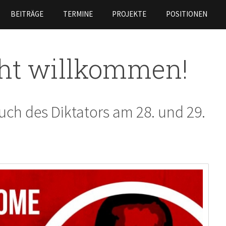
Skip to
BEITRÄGE
TERMINE
PROJEKTE
POSITIONEN
main
content
cht willkommen!
uch des Diktators am 28. und 29.