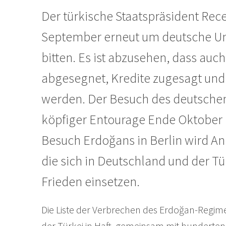
Der türkische Staatspräsident Rec
September erneut um deutsche Unte
bitten. Es ist abzusehen, dass auc
abgesegnet, Kredite zugesagt und I
werden. Der Besuch des deutschen
köpfiger Entourage Ende Oktober in
Besuch Erdoğans in Berlin wird Anl
die sich in Deutschland und der Tü
Frieden einsetzen.
Die Liste der Verbrechen des Erdoğan-Regimes
der Türkei in Haft, gemeinsam mit hunderten