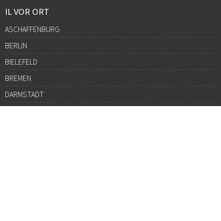
IL VOR ORT
ASCHAFFENBURG
BERLIN
BIELEFELD
BREMEN
DARMSTADT
DÜSSELDORF
FRANKFURT
GÖTTINGEN
GRAZ
HALLE
HAMBURG