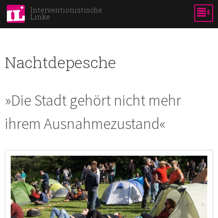
Skip to
Interventionistische
Linke
main
content
Nachtdepesche
»Die Stadt gehört nicht mehr
ihrem Ausnahmezustand«