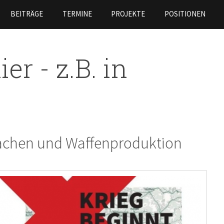
Skip to
BEITRÄGE
TERMINE
PROJEKTE
POSITIONEN
main
content
er - z.B. in
rsachen und Waffenproduktion