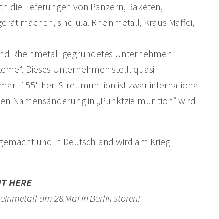
ch die Lieferungen von Panzern, Raketen,
ät machen, sind u.a. Rheinmetall, Kraus Maffei,
hl und Rheinmetall gegründetes Unternehmen
steme“. Dieses Unternehmen stellt quasi
rt 155" her. Streumunition ist zwar international
inen Namensänderung in „Punktzielmunition“ wird
 gemacht und in Deutschland wird am Krieg
IT HERE
nmetall am 28.Mai in Berlin stören!