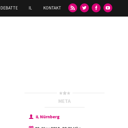
DEBATTE
IL
KONTAKT
META
iL Nürnberg