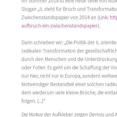
Im Sommer 2018 ist eine neue Serie von Aufk
Slogan „IL steht für Bruch und Transformati
Zwischenstandspapier von 2014 an (
Link: ht
aufbruch-ein-zwischenstandspapier
).
Darin schrieben wir: „Die Politik der IL orienti
radikalen Transformation der gesellschaftli
durch den Menschen und die Unterdrückung
oder Folter. Es geht um die Schaffung der Vor
nur hier, nicht nur in Europa, sondern weltwei
Notwendiger Bestandteil einer solchen radika
dem wiederum viele kleine Brüche, die entl
folgen. (...)“
Die Motive der Aufkleber zeigen Demos und A