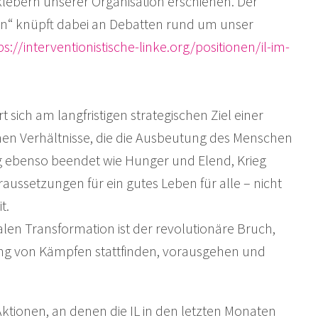
lebern unserer Organisation erschienen. Der
on“ knüpft dabei an Debatten rund um unser
tps://interventionistische-linke.org/positionen/il-im-
ert sich am langfristigen strategischen Ziel einer
chen Verhältnisse, die die Ausbeutung des Menschen
 ebenso beendet wie Hunger und Elend, Krieg
aussetzungen für ein gutes Leben für alle – nicht
t.
len Transformation ist der revolutionäre Bruch,
ang von Kämpfen stattfinden, vorausgehen und
ktionen, an denen die IL in den letzten Monaten