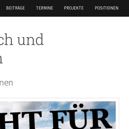
Skip to
BEITRÄGE
TERMINE
PROJEKTE
POSITIONEN
main
content
uch und
n
enen