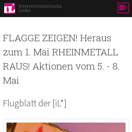
Skip to
Interventionistische
Linke
main
content
FLAGGE ZEIGEN! Heraus
zum 1. Mai RHEINMETALL
RAUS! Aktionen vom 5. - 8.
Mai
Flugblatt der [iL*]