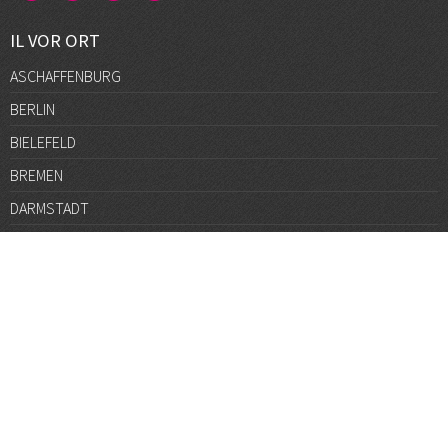
IL VOR ORT
ASCHAFFENBURG
BERLIN
BIELEFELD
BREMEN
DARMSTADT
DÜSSELDORF
FRANKFURT
GÖTTINGEN
GRAZ
HALLE