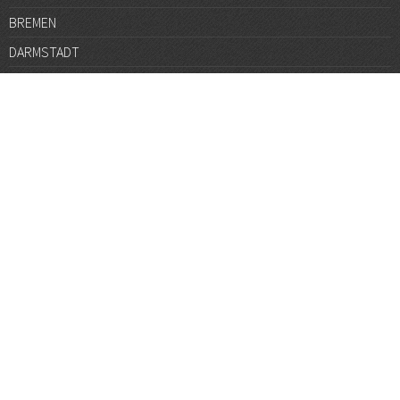
BREMEN
DARMSTADT
DÜSSELDORF
FRANKFURT
GÖTTINGEN
GRAZ
HALLE
HAMBURG
HANNOVER
HEIDELBERG
JENA
KARLSRUHE