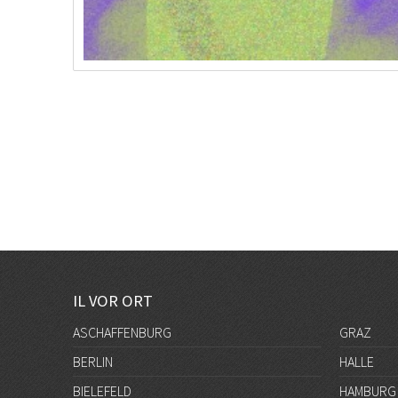
IL VOR ORT
ASCHAFFENBURG
GRAZ
BERLIN
HALLE
BIELEFELD
HAMBURG