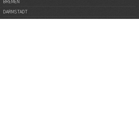
BREMEN
DARMSTADT
DÜSSELDORF
FRANKFURT
GÖTTINGEN
GRAZ
HALLE
HAMBURG
HANNOVER
HEIDELBERG
JENA
KARLSRUHE
KÖLN