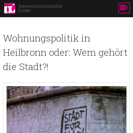
Direkt
Interventionistische
Linke
zum
Inhalt
Wohnungspolitik in
Heilbronn oder: Wem gehört
die Stadt?!