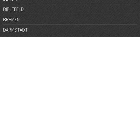
BIELEFELD
BREMEN
DARMSTADT
DÜSSELDORF
FRANKFURT
GÖTTINGEN
GRAZ
HALLE
HAMBURG
HANNOVER
HEIDELBERG
JENA