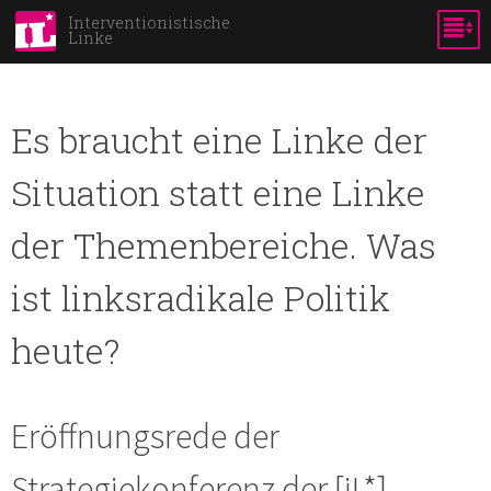
Direkt
Interventionistische
Linke
zum
Inhalt
Es braucht eine Linke der
Situation statt eine Linke
der Themenbereiche. Was
ist linksradikale Politik
heute?
Eröffnungsrede der
Strategiekonferenz der [iL*],